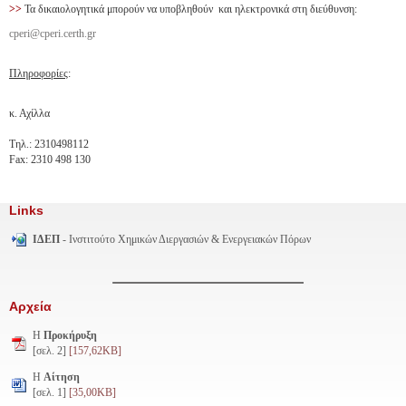
>>
Τα δικαιολογητικά μπορούν να υποβληθούν και ηλεκτρονικά στη διεύθυνση:
cperi@cperi.certh.gr
Πληροφορίες
:
κ. Αχίλλα
Τηλ.: 2310498112
Fax: 2310 498 130
Links
ΙΔΕΠ
- Ινστιτούτο Χημικών Διεργασιών & Ενεργειακών Πόρων
Αρχεία
H
Προκήρυξη
[σελ. 2]
[157,62KB]
Η
Αίτηση
[σελ. 1]
[35,00KB]