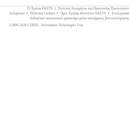
25 Χρόνια ΕΚΕΤΑ
|
Πολιτική Απορρήτου και Προστασίας Προσωπικών
Δεδομένων
•
Πολιτική Cookies
•
Οροι Χρήσης Ιστοτόπου ΕΚΕΤΑ
•
Επεξεργασία
δεδομένων προσωπικού χαρακτήρα μέσω συστήματος βιντεοεπιτήρησης
©2006-2026 CERTH - Information Technologies Unit