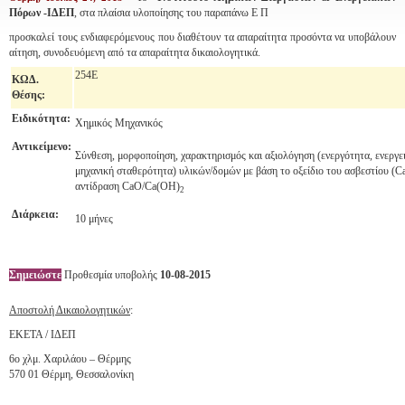
Πόρων -ΙΔΕΠ
, στα πλαίσια υλοποίησης του παραπάνω Ε Π
προσκαλεί τους ενδιαφερόμενους που διαθέτουν τα απαραίτητα προσόντα να υποβάλουν
αίτηση, συνοδευόμενη από τα απαραίτητα δικαιολογητικά.
254Ε
ΚΩΔ
.
Θέσης:
Ειδικότητα:
Χημικός Μηχανικός
Αντικείμενο:
Σύνθεση, μορφοποίηση, χαρακτηρισμός και αξιολόγηση (ενεργότητα, ενεργε
μηχανική σταθερότητα) υλικών/δομών με βάση το οξείδιο του ασβεστίου (C
αντίδραση CaO/Ca(OH)
2
Διάρκεια:
10 μήνες
Σημειώστε
Προθεσμία υποβολής
10-08-2015
Αποστολή Δικαιολογητικών
:
ΕΚΕΤΑ / ΙΔΕΠ
6ο χλμ. Χαριλάου – Θέρμης
570 01 Θέρμη, Θεσσαλονίκη