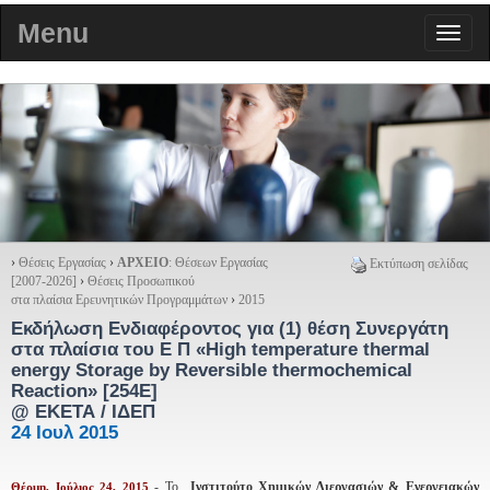
Menu
›
Θέσεις Εργασίας
›
ΑΡΧΕΙΟ
: Θέσεων Εργασίας
Εκτύπωση σελίδας
[2007-2026]
›
Θέσεις Προσωπικού
στα πλαίσια Ερευνητικών Προγραμμάτων
›
2015
Εκδήλωση Ενδιαφέροντος για (1) θέση Συνεργάτη
στα πλαίσια του Ε Π «High temperature thermal
energy Storage by Reversible thermochemical
Reaction»
[254E]
@ ΕΚΕΤΑ / ΙΔΕΠ
24 Ιουλ 2015
- Το
Ινστιτούτο Χημικών Διεργασιών & Ενεργειακών
Θέρμη, Ιούλιος 24, 2015