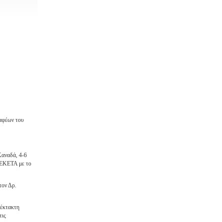
ραφέων του
Καναδά, 4-6
 ΕΚΕΤΑ με το
τον Δρ.
 έκτακτη
τις