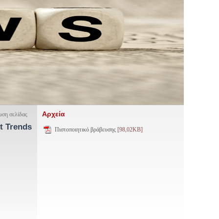
Αρχεία
ση σελίδας
t Trends
Πιστοποιητικό βράβευσης
[98,02KB]