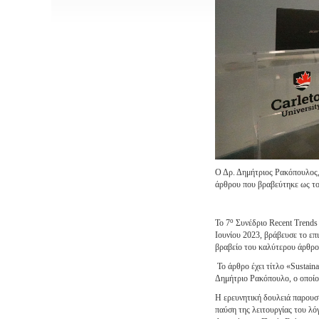
Ο Δρ. Δημήτριος Ρακόπουλος,
άρθρου που βραβεύτηκε ως το 
ο
Το 7
Συνέδριο Recent Trends 
Ιουνίου 2023, βράβευσε το ε
βραβείο του καλύτερου άρθρο
Το άρθρο έχει τίτλο «Sustain
Δημήτριο Ρακόπουλο, ο οποίος
Η ερευνητική δουλειά παρουσι
παύση της λειτουργίας του λό