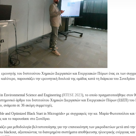
 ερευνητής του Ινστιτούτου Χημικών Διεργασιών και Ενεργειακών Πόρων ένας εκ των συγγ
καλύτερο, παρουσιάζει την ερευνητική δουλειά της ομάδας κατά τη διάρκεια του Συνεδρίου
in Environmental Science and Engineering (
RTESE 2023
), το οποίο πραγματοποιήθηκε στον 
πιστημονικό άρθρο του Ινστιτούτου Χημικών Διεργασιών και Ενεργειακών Πόρων (ΙΔΕΠ) του
υ, ανάμεσα σε 36 ακόμη συμμετοχές.
able and Optimized Black Start in Microgrids» με συγγραφείς την κα. Μαρία Φωτοπούλου και 
 και το παρουσίασε στο Συνέδριο.
άζει μια μεθοδολογία βελτιστοποίησης για την επανεκκίνηση των μικροδικτύων μετά από την
γω blackout, αξιοποιώντας τα διανεμημένα συστήματα αποθήκευσης ηλεκτρικής ενέργειας και 