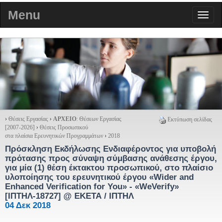
Menu
›
Θέσεις Εργασίας
›
ΑΡΧΕΙΟ
: Θέσεων Εργασίας
Εκτύπωση σελίδας
[2007-2026]
›
Θέσεις Προσωπικού
στα πλαίσια Ερευνητικών Προγραμμάτων
›
2018
Πρόσκληση Εκδήλωσης Ενδιαφέροντος για υποβολή
πρότασης προς σύναψη σύμβασης ανάθεσης έργου,
για μία (1) θέση έκτακτου προσωπικού, στο πλαίσιο
υλοποίησης του ερευνητικού έργου «Wider and
Enhanced Verification for You» - «WeVerify»
[ΙΠΤΗΛ-18727] @ ΕΚΕΤΑ / ΙΠΤΗΛ
04 Δεκ 2018