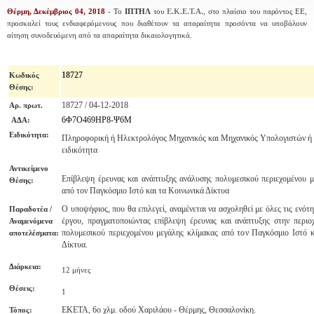
Θέρμη, Δεκέμβριος 04, 2018
- Το
ΙΠΤΗΛ
του
Ε.Κ.Ε.Τ.Α.
, στο πλαίσιο του παρόντος ΕΕ,
προσκαλεί τους ενδιαφερόμενους που διαθέτουν τα απαραίτητα προσόντα να υποβάλουν
αίτηση συνοδευόμενη από τα απαραίτητα δικαιολογητικά.
18727
Κωδικός
Θέσης
:
18727 / 04-12-2018
Αρ. πρωτ.
6Φ7Ο469ΗΡ8-Ψ6Μ
ΑΔΑ:
Ειδικότητα:
Πληροφορική ή Ηλεκτρολόγος Μηχανικός και Μηχανικός Υπολογιστών ή
ειδικότητα
Αντικείμενο
Επίβλεψη έρευνας και ανάπτυξης ανάλυσης πολυμεσικού περιεχομένου μ
Θέσης:
από τον Παγκόσμιο Ιστό και τα Κοινωνικά Δίκτυα
Ο υποψήφιος, που θα επιλεγεί, αναμένεται να ασχοληθεί με όλες τις ενότη
Παραδοτέα /
έργου, πραγματοποιώντας επίβλεψη έρευνας και ανάπτυξης στην περιο
Αναμενόμενα
πολυμεσικού περιεχομένου μεγάλης κλίμακας από τον Παγκόσμιο Ιστό κ
αποτελέσματα:
Δίκτυα.
Διάρκεια:
12 μήνες
Θέσεις:
1
ΕΚΕΤΑ, 6ο χλμ. οδού Χαριλάου - Θέρμης, Θεσσαλονίκη.
Τόπος: