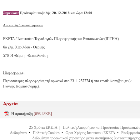
Σημειώστε
Προθεσμία υποβολής:
20-12-2018 και ώρα 12:00
Αποστολή Δικαιολογητικών
:
ΕΚΕΤΑ / Ινστιτούτο Τεχνολογιών Πληροφορικής και Επικοινωνιών (ΙΠΤΗΛ)
6ο χλμ. Χαριλάου - Θέρμης
570 01 Θέρμη - Θεσσαλονίκη
Πληροφορίες:
Περισσότερες πληροφορίες τηλεφωνικά στο 2311 257774 ή στο email: ikom@iti.gr (κ.
Γιάννης Κομπατσιάρης).
Αρχεία
Η προκήρυξη
[698,48KB]
25 Χρόνια ΕΚΕΤΑ
|
Πολιτική Απορρήτου και Προστασίας Προσωπικών
Δεδομένων
•
Πολιτική Cookies
•
Οροι Χρήσης Ιστοτόπου ΕΚΕΤΑ
•
Επεξεργασία
δεδομένων προσωπικού χαρακτήρα μέσω συστήματος βιντεοεπιτήρησης