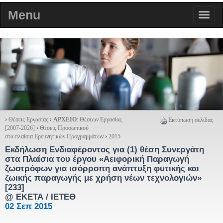
Menu
›
Θέσεις Εργασίας
›
ΑΡΧΕΙΟ
: Θέσεων Εργασίας
Εκτύπωση σελίδας
[2007-2026]
›
Θέσεις Προσωπικού
στα πλαίσια Ερευνητικών Προγραμμάτων
›
2015
Εκδήλωση Ενδιαφέροντος για (1) θέση Συνεργάτη
στα Πλαίσια του έργου «Αειφορική Παραγωγή
ζωοτρόφων για ισόρροπη ανάπτυξη φυτικής και
ζωικής παραγωγής με χρήση νέων τεχνολογιών»
[233]
@ ΕΚΕΤΑ / ΙΕΤΕΘ
02 Σεπ 2015