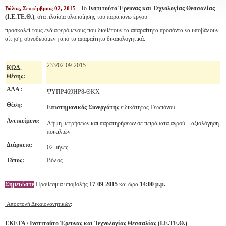
- Το
Ινστιτούτο Έρευνας και Τεχνολογίας Θεσσαλίας
Βόλος, Σεπτέμβριος 02, 2015
(Ι.Ε.ΤΕ.Θ.)
, στα πλαίσια υλοποίησης του παραπάνω έργου
προσκαλεί τους ενδιαφερόμενους που διαθέτουν τα απαραίτητα προσόντα να υποβάλουν
αίτηση, συνοδευόμενη από τα απαραίτητα δικαιολογητικά.
233/02-09-2015
ΚΩΔ
.
Θέσης:
ΑΔΑ :
ΨΥΠΡ469ΗΡ8-ΘΚΧ
Θέση:
Επιστημονικός Συνεργάτης
ειδικότητας Γεωπόνου
Αντικείμενο:
Λήψη μετρήσεων και παρατηρήσεων σε πειράματα αγρού – αξιολόγηση
ποικιλιών
Διάρκεια:
02 μήνες
Τόπος:
Βόλος
Σημειώστε
Προθεσμία υποβολής
17-09-2015
και ώρα
14:00 μ.μ.
Αποστολή Δικαιολογητικών
:
ΕΚΕΤΑ / Ινστιτούτο Έρευνας και Τεχνολογίας Θεσσαλίας (Ι.Ε.ΤΕ.Θ.)