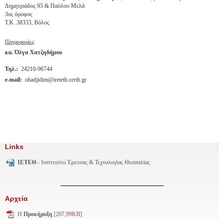
Δημητριάδος 95 & Παύλου Μελά
3ος όροφος
Τ.Κ. 38333, Βόλος
:
Πληροφορίες
κα. Όλγα Χατζηδήμου
Τηλ.:
24210-96744
e
-
mail
:
ohadjidim@ireteth.certh.gr
Links
ΙΕΤΕΘ
- Ινστιτούτο Έρευνας & Τεχνολογίας Θεσσαλίας
Αρχεία
H
Προκήρυξη
[207,99KB]