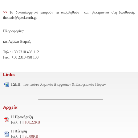
>>
Τα δικαιολογητικά μπορούν να υποβληθούν και ηλεκτρονικά στη διεύθυνση:
thomais@cperi.certh.gr
Πληροφορίες
:
κα. Αχίλλα Θωμαΐς
Τηλ.: +30 2310 498 112
Fax: +30 2310 498 130
Links
ΙΔΕΠ
- Ινστιτούτο Χημικών Διεργασιών & Ενεργειακών Πόρων
Αρχεία
H
Προκήρυξη
[σελ. 1]
[160,22KB]
Η
Αίτηση
[σελ. 1]
[35,00KB]