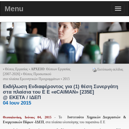
Menu
›
Θέσεις Εργασίας
›
ΑΡΧΕΙΟ
: Θέσεων Εργασίας
Εκτύπωση σελίδας
[2007-2026]
›
Θέσεις Προσωπικού
στα πλαίσια Ερευνητικών Προγραμμάτων
›
2015
Εκδήλωση Ενδιαφέροντος για (1) θέση Συνεργάτη
στα πλαίσια του Ε Ε «eCAIMAN»
[235E]
@ ΕΚΕΤΑ / ΙΔΕΠ
04 Ιουν 2015
- Το
Ινστιτούτο Χημικών Διεργασιών &
Θεσσαλονίκη, Ιούνιος 04, 2015
Ενεργειακών Πόρων -ΙΔΕΠ
, στα πλαίσια υλοποίησης του παραπάνω Ε Ε