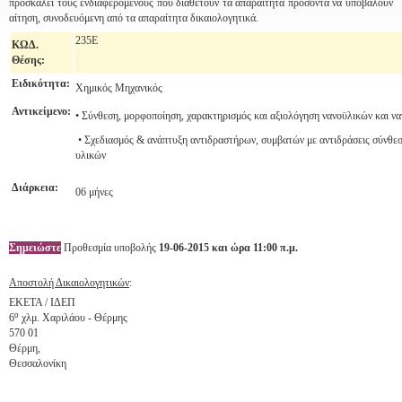
προσκαλεί τους ενδιαφερόμενους που διαθέτουν τα απαραίτητα προσόντα να υποβάλουν
αίτηση, συνοδευόμενη από τα απαραίτητα δικαιολογητικά.
235Ε
ΚΩΔ
.
Θέσης:
Ειδικότητα:
Χημικός Μηχανικός
Αντικείμενο:
• Σύνθεση, μορφοποίηση, χαρακτηρισμός και αξιολόγηση νανοϋλικών και ν
• Σχεδιασμός & ανάπτυξη αντιδραστήρων, συμβατών με αντιδράσεις σύνθε
υλικών
Διάρκεια:
06 μήνες
Σημειώστε
Προθεσμία υποβολής
19-06-2015 και ώρα 11:00 π.μ.
Αποστολή Δικαιολογητικών
:
ΕΚΕΤΑ / ΙΔΕΠ
ο
6
χλμ. Χαριλάου - Θέρμης
570 01
Θέρμη,
Θεσσαλονίκη