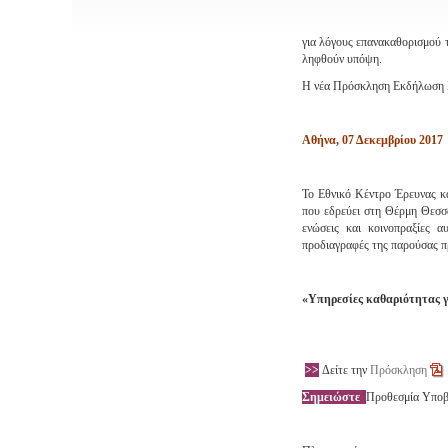
για λόγους επανακαθορισμού 
ληφθούν υπόψη.
Η νέα Πρόσκληση Εκδήλωση Ε
Αθήνα, 07 Δεκεμβρίου 2017
Το Εθνικό Κέντρο Έρευνας κ
που εδρεύει στη Θέρμη Θεσσ
ενώσεις και κοινοπραξίες 
προδιαγραφές της παρούσας π
«Υπηρεσίες καθαριότητας 
>>
Δείτε την
Πρόσκληση
Σημειώστε
Προθεσμία Υπο