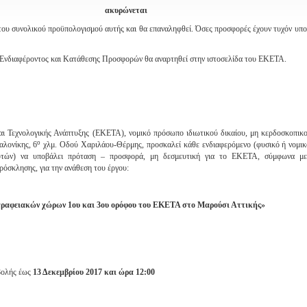
ακυρώνεται
του συνολικού προϋπολογισμού αυτής και θα επαναληφθεί. Όσες προσφορές έχουν τυχόν υπο
νδιαφέροντος και Κατάθεσης Προσφορών θα αναρτηθεί στην ιστοσελίδα του ΕΚΕΤΑ.
αι Τεχνολογικής Ανάπτυξης (ΕΚΕΤΑ), νομικό πρόσωπο ιδιωτικού δικαίου, μη κερδοσκοπικ
ο
αλονίκης, 6
χλμ. Οδού Χαριλάου-Θέρμης, προσκαλεί κάθε ενδιαφερόμενο (φυσικό ή νομι
αυτών) να υποβάλει πρόταση – προσφορά, μη δεσμευτική για το ΕΚΕΤΑ, σύμφωνα με 
ρόσκλησης, για την ανάθεση του έργου:
γραφειακών χώρων 1ου και 3ου ορόφου του ΕΚΕΤΑ στο Μαρούσι Αττικής»
βολής έως
13 Δεκεμβρίου 2017 και ώρα 12:00