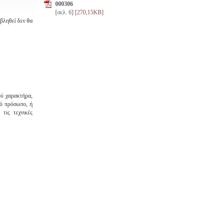
000306
[σελ. 6]
[270,15KB]
βληθεί δεν θα
ού χαρακτήρα,
κό πρόσωπο, ή
τις τεχνικές