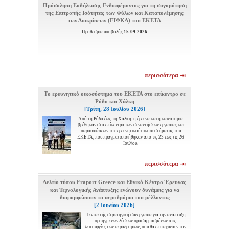
Πρόσκληση Εκδήλωσης Ενδιαφέροντος για τη συγκρότηση
της Επιτροπής Ισότητας των Φύλων και Καταπολέμησης
των Διακρίσεων (ΕΙΦΚΔ) του ΕΚΕΤΑ
Προθεσμία υποβολής
15-09-2026
περισσότερα
Tο ερευνητικό οικοσύστημα του ΕΚΕΤΑ στο επίκεντρο σε
Ρόδο και Χάλκη
[Τρίτη, 28 Ιουλίου 2026]
Από τη Ρόδο έως τη Χάλκη, η έρευνα και η καινοτομία
βρέθηκαν στο επίκεντρο των συναντήσεων εργασίας και
παρουσιάσεων του ερευνητικού οικοσυστήματος του
ΕΚΕΤΑ, που πραγματοποιήθηκαν από τις 23 έως τις 26
Ιουλίου.
περισσότερα
Δελτίο τύπου
Fraport Greece και Εθνικό Κέντρο Έρευνας
και Τεχνολογικής Ανάπτυξης ενώνουν δυνάμεις για να
διαμορφώσουν τα αεροδρόμια του μέλλοντος
[2 Ιουλίου 2026]
Πενταετής στρατηγική συνεργασία για την ανάπτυξη
προηγμένων λύσεων προσαρμοσμένων στις
λειτουργίες των αεροδρομίων, που θα επιταχύνουν τον